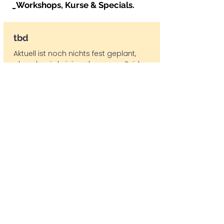
_Workshops, Kurse & Specials.
tbd
Aktuell ist noch nichts fest geplant,
aber da wird einiges kommen. Seid
gespannt!
Infos & Buchung
_Ausbildungen.
2027, tbd
Yoga & Marketing